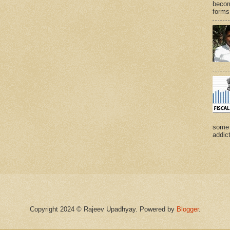
becom
forms 
some 
addict
Copyright 2024 © Rajeev Upadhyay. Powered by
Blogger
.