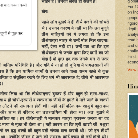
global
साहब हैं। उनका लेवल ही अलग है।
For 1
खैर!
on In
geopo
पहले लोग बुढ़ापे में ही तीर्थ करने की सोचते
rigoro
थे। उसका कारण ये नहीं था कि उन बुजुर्ग
depth
तीर्थ यात्रियों को ये लगता हो कि इस
analy
read 
तीर्थयात्रा मात्र से उन्हें मोक्ष मिल जाएगा!
and c
नहीं, ऐसा नहीं था। उन्हें पता था कि इस
chall
तीर्थयात्रा से उनके द्वारा किए कर्मों का जो
Hindi
बोझ है वो कुछ हद तक उनके मन से उतर
econo
ी अन्तिम परिणिति है। और यदि ये ना हो तो दुनिया में पागलखानों की
View 
्वास है कि इन धार्मिक कार्यों से उनका आने वाला समय पहले से कुछ
वित व संतुलित रखने के लिए धर्म भी आवश्यक है; तीर्थ भी आवश्यक
है।
Hind
 ने सीख लिया था कि तीर्थयात्राएं दुष्कर हैं और बहुत ही श्रम-साध्य,
थ ही चोरों-हत्यारों व खतरनाक जीवों के हमले में मारे जाने के खतरों
त लौटने की संभावना होती थी। यही नहीं बल्कि कम आयु में बहुत कम
 और साथ ही परिवार का उत्तरदायित्व भी होता था। अतः बुढ़ापे में
 अधिक था। हर तीर्थयात्री ये मानकर यात्रा प्रारम्भ करता था वह
माया से मुक्त भी होता था। यही कारण था कि श्री काशी जी, मथुरा
ों पर वृद्ध भक्तों की बहुत बड़ी संख्या वास करती थी। जो इन तीर्थों
था। क्योंकि जीवन में पाने की संभवतः कोई इच्छा ही नहीं होती थी।