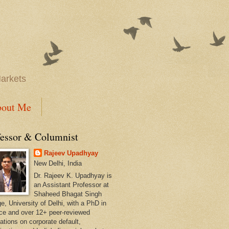
Markets
out Me
fessor & Columnist
Rajeev Upadhyay
New Delhi, India
Dr. Rajeev K. Upadhyay is
an Assistant Professor at
Shaheed Bhagat Singh
e, University of Delhi, with a PhD in
ce and over 12+ peer-reviewed
ations on corporate default,