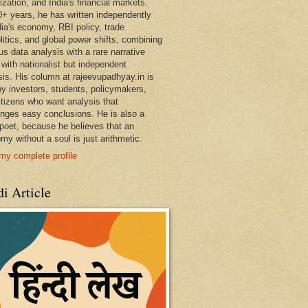
ization, and India's financial markets.
0+ years, he has written independently
dia's economy, RBI policy, trade
litics, and global power shifts, combining
us data analysis with a rare narrative
 with nationalist but independent
sis. His column at rajeevupadhyay.in is
by investors, students, policymakers,
itizens who want analysis that
enges easy conclusions. He is also a
 poet, because he believes that an
my without a soul is just arithmetic.
my complete profile
i Article